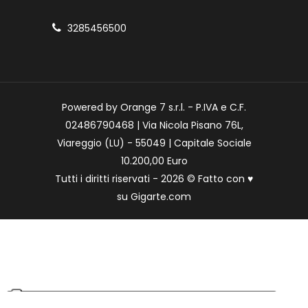
3285456500
Powered by Orange 7 s.r.l. - P.IVA e C.F.
02486790468 | Via Nicola Pisano 76L,
Viareggio (LU) - 55049 | Capitale Sociale
10.200,00 Euro
Tutti i diritti riservati - 2026 © Fatto con
♥
su
Gigarte.com
Le tue preferenze relative alla privacy